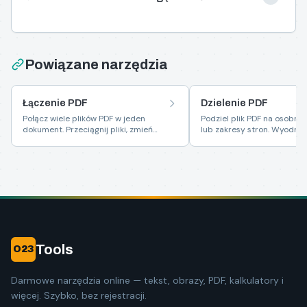
Powiązane narzędzia
Łączenie PDF
Dzielenie PDF
Połącz wiele plików PDF w jeden
Podziel plik PDF na osobne
dokument. Przeciągnij pliki, zmień
lub zakresy stron. Wyodręb
kolejność i pobierz scalony PDF.
wybrane strony z dokumen
Tools
O23
Darmowe narzędzia online — tekst, obrazy, PDF, kalkulatory i
więcej. Szybko, bez rejestracji.