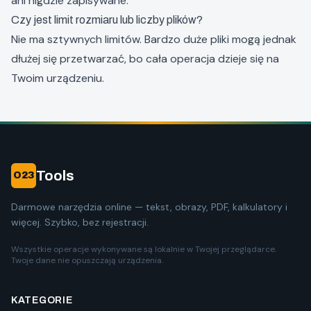
ani nigdzie zapisywane.
Czy jest limit rozmiaru lub liczby plików?
Nie ma sztywnych limitów. Bardzo duże pliki mogą jednak
dłużej się przetwarzać, bo cała operacja dzieje się na
Twoim urządzeniu.
Tools
O23
Darmowe narzędzia online — tekst, obrazy, PDF, kalkulatory i
więcej. Szybko, bez rejestracji.
Wszystkie operacje wykonywane są lokalnie w Twojej przeglądarce.
Twoje dane nie opuszczają urządzenia.
KATEGORIE