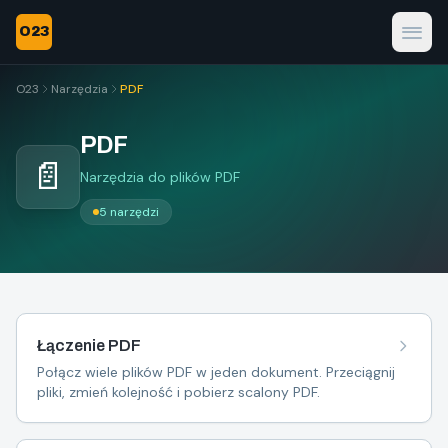
O23
O23
Narzędzia
PDF
PDF
📄
Narzędzia do plików PDF
5 narzędzi
Łączenie PDF
Połącz wiele plików PDF w jeden dokument. Przeciągnij
pliki, zmień kolejność i pobierz scalony PDF.